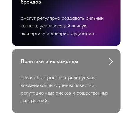
брендов
— один инфоповод →
Telegram, ВК, СМИ, сайт
— контент-планирование и
смогут регулярно создавать сильный
работа «впрок»
контент, усиливающий личную
экспертизу и доверие аудитории.
Политики и их команды
День 2
День 2 — визуал,
освоят быстрые, контролируемые
аналитика и
коммуникации с учётом повестки,
автоматизация
репутационных рисков и общественных
— визуальный контент и
настроений.
презентации с ИИ
— мониторинг СМИ и
соцсетей, поиск трендов
— аналитические справки и