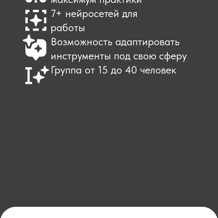
библиотеку промптов
чёткое понимание,
под свою деятельность
использовать ИИ
каждый день
набор готовых текстов и
контент-план на 2
визуалов
недели
шаблоны аналитики и
сертификат о
автоматизации
прохождении курс