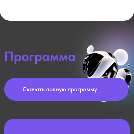
репутационные риски
— ИИ-ассистенты, Telegram-
боты, автоматизация
— пошаговый план внедрения
ИИ за 30 дней
Минимум «воды»,
максимум практики
7+ нейросетей для
работы
Возможность адаптировать
инструменты под свою сферу
Группа от 15 до 40 человек