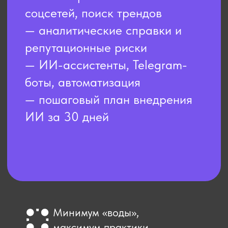
Запускал и развивал
собственные успешные
медиапроекты, выстраивал
информационные стратегии
для государственных,
общественных и медийных
структур, автор
образовательных программ и
курсов по PR и
коммуникациям. Дважды
финалист конкурса «Лидеры
России».
Участники получат