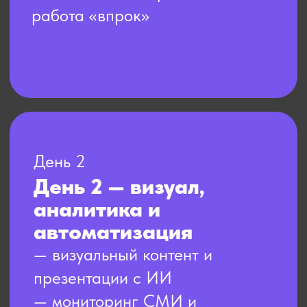
Эксперт курса
Александр
Пересторонин
— эксперт по PR, GR,
стратегическим
коммуникациям с 30-летним
профессиональным опытом.
Работал с РИА Новости,
Общероссийским народным
фронтом, Российским
обществом «Знание»,
ВАРМСУ, Государственным
фондом «Защитники
Отечества».