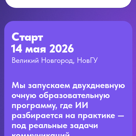
разбирается на практике —
под реальные задачи
коммуникаций.
Очно
2 дня
50% теория / 50%
практика
Результат:
готовые ИИ-наборы под
вашу работу + план
внедрения