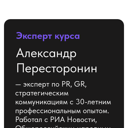
+7
Я соглашаюсь с
политикой
обработки персональных данных
Оставить заявку
ИИ — это новый
стандарт работы для
коммуникаций.
Не теория. Не хайп.
А практический
инструмент для