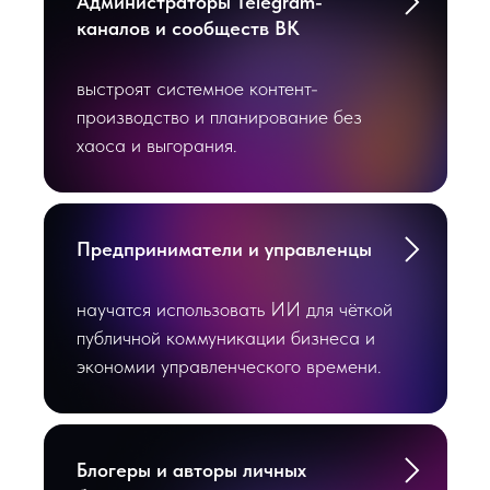
Программа
Администраторы Telegram-
каналов и сообществ ВК
выстроят системное контент-
Скачать полную программу
производство и планирование без
хаоса и выгорания.
День 1
Предприниматели и управленцы
День 1 — тексты,
контент и
системность
научатся использовать ИИ для чёткой
публичной коммуникации бизнеса и
— ИИ без мифов: где он
реально помогает
экономии управленческого времени.
— посты, пресс-релизы,
заявления, заголовки
— промпт-инжиниринг для PR,
Блогеры и авторы личных
СМИ и соцсетей