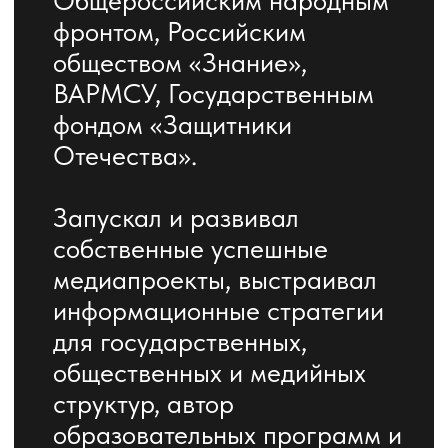
результата.
Контакты
+7 (905) 089-67-47
a.latyshev@21-school.ru