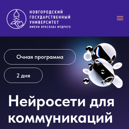
Очная программа
2 дня
Нейросети для
коммуникаций
пресс-службы, медиа,
блоги, бизнес и политика
Искусственный интеллект перестал
быть экспериментом.
Сегодня это рабочий инструмент